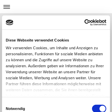
Steuerkanzlei Liebermeister
Diese Webseite verwendet Cookies
Unsere Historie
Wir verwenden Cookies, um Inhalte und Anzeigen zu
personalisieren, Funktionen für soziale Medien anbieten
Marion Liebermeister gründete 2007 in Bad Tölz die Steuerkanzlei. Im
zu können und die Zugriffe auf unsere Website zu
Oktober 2012 eröffnete sie ein Büro in Vaterstetten.
analysieren. Außerdem geben wir Informationen zu Ihrer
Verwendung unserer Website an unsere Partner für
soziale Medien, Werbung und Analysen weiter. Unsere
Partner führen diese Informationen möglicherweise mit
weiteren Daten zusammen, die Sie ihnen bereitgestellt
haben oder die sie im Rahmen Ihrer Nutzung der Dienste
Aktuelles
gesammelt haben.
Einwilligungsauswahl
Notwendig
In Kürze Aktuelles rund um das Steuerwesen